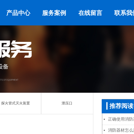
产品中心
服务案例
在线留言
联系我
探火管式灭火装置
泄压口
推荐阅读
正确使用消防
넷
消防器材怎么
넷