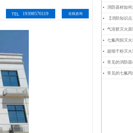
消防器材如何
넷
19398570119
TEL
在线咨询
：
【消防知识点
넷
气溶胶灭火原
넷
七氟丙烷灭火
넷
超细干粉灭火
넷
常见的消防器
넷
常见的七氟丙
넷