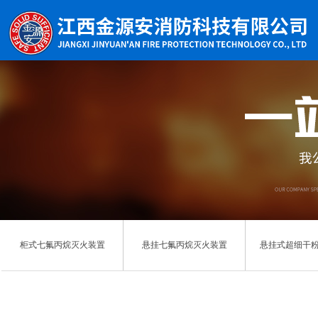
柜式七氟丙烷灭火装置
悬挂七氟丙烷灭火装置
悬挂式超细干