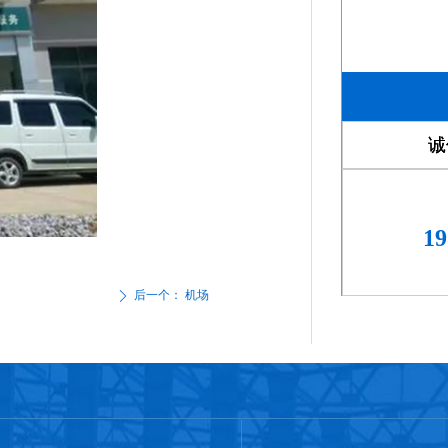
诚
诚
诚
19
后一个：
机场
ꄲ