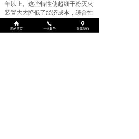
年以上。这些特性使超细干粉灭火
装置大大降低了经济成本，综合性
价比较高。
낀
끅
끇
网站首页
一键拨号
联系我们
前一个：
无
ꄴ
后一个：
无
ꄲ
优惠咨询
诚信商家 - 品质保障
24H服务热线
19398570119